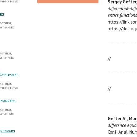
ичних наук
Sergey Gefter
differential-dif
вич
entire functions
https://link.s
атики,
атичних
https://doi.or
атики,
атичних
//
 Дмитрович
атики,
ичних наук
//
андрович
атики,
атичних
Gefter S., Mar
difference equa
ирилович
Conf. Anal. Num