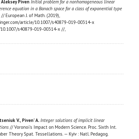
, Aleksey Piven
Initial problem for a nonhomogeneous linear
ference equation in a Banach space for a class of exponential type
// European J. of Math. (2019),
pringer.com/article/10.1007/s40879-019-00314-x
g/10.1007/s40879-019-00314-x //,
tseniuk V., Piven’ A.
Integer solutions of implicit linear
tions
// Voronoï’s Impact on Modern Science. Proc. Sixth Int.
ber Theory Spat. Tessellations. — Kyiv : Natl. Pedagog.