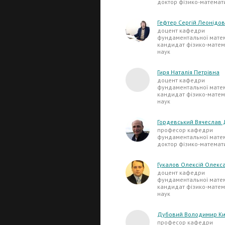
доктор фізико-математ
Гефтер Сергій Леонідо
доцент кафедри
фундаментальної матем
кандидат фізико-матем
наук
Гиря Наталія Петрівна
доцент кафедри
фундаментальної матем
кандидат фізико-матем
наук
Гордевський Вячеслав
професор кафедри
фундаментальної матем
доктор фізико-математ
Гукалов Олексій Олекс
доцент кафедри
фундаментальної матем
кандидат фізико-матем
наук
Дубовий Володимир К
професор кафедри