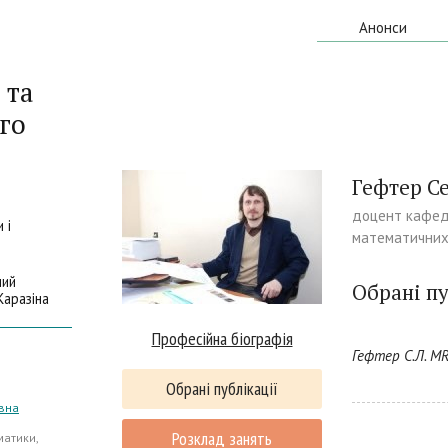
Анонси
 та
го
Гефтер С
доцент кафед
 i
математичних
ний
Обрані пу
Каразіна
Професійна біографія
Гефтер С.Л. MR
Обрані публікації
вна
Розклад занять
атики,