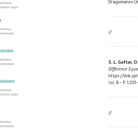
Dragomanov Univ
атики,
ичних наук
а
атики,
//
атичних
Іванович
атики,
S. L. Gefter, O
атичних
Difference Equa
https://link.s
хайлович
Iss. 8.– P. 1205
атики,
ичних наук
//
атики,
атичних