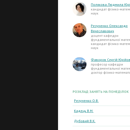
Полякова Людмила Юрі
кандидат фізико-матем
наук
Резуненко Олександр
Вячеславович
доцент кафедри
фундаментальної матем
кандидат фізико-матем
наук
Фаворов Сергій Юрійо
професор кафедри
фундаментальної матем
доктор фізико-математ
РОЗКЛАД ЗАНЯТЬ НА ПОНЕДІЛОК
Резуненко О.В.
Кадець В.М.
Дубовий В.К.