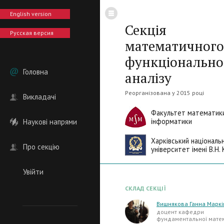
English version
Секція
Русская версия
математичного
функціонально
Головна
аналізу
Реорганізована у 2015 році
Викладачі
Факультет математики
інформатики
Наукові напрями
Харківський національ
Про секцію
університет імені В.Н. 
Увійти
СКЛАД СЕКЦІЇ
Вишнякова Ганна Маркі
доцент кафедри
фундаментальної матем