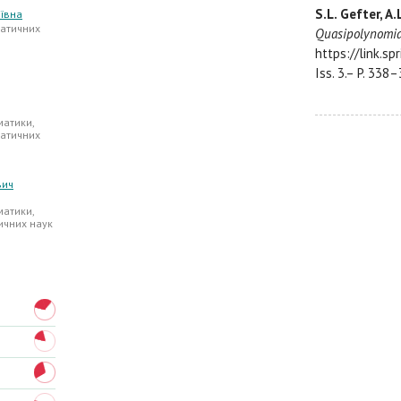
S.L. Gefter, A.
ївна
атичних
Quasipolynomia
https://link.s
Iss. 3.– P. 338–
атики,
атичних
вич
атики,
ичних наук