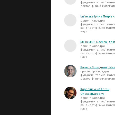
фундаментальної матем
доктор фізико-математ
Ільїнська Ірина Петрівн
доцент кафедри
фундаментальної матем
кандидат фізико-матем
наук
Ільїнський Олександр 
доцент кафедри
фундаментальної матем
кандидат фізико-матем
наук
Кадець Володимир Ми
професор кафедри
фундаментальної матем
доктор фізико-математ
Каролінський Євген
Олександрович
доцент кафедри
фундаментальної матем
кандидат фізико-матем
наук