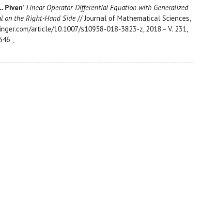
L. Piven’
Linear Operator-Differential Equation with Generalized
l on the Right-Hand Side
// Journal of Mathematical Sciences,
pringer.com/article/10.1007/s10958-018-3823-z, 2018.– V. 231,
346 ,