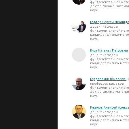
фундаментальной мате
доктор физико-матема
наук
Гефтер Сергей Леонид
доцент кафедры
фундаментальной мате
кандидат физико-мате
наук
Гиря Наталья Петровна
доцент кафедры
фундаментальной мате
кандидат физико-мате
наук
Гордевский Вячеслав 
профессор кафедры
фундаментальной мате
доктор физико-матема
наук
Гукалов Алексей Алекс
доцент кафедры
фундаментальной мате
кандидат физико-мате
наук