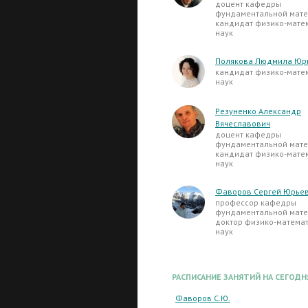
доцент кафедры
фундаментальной мате
кандидат физико-мате
наук
Полякова Людмила Юр
кандидат физико-мате
наук
Резуненко Александр
Вячеславович
доцент кафедры
фундаментальной мате
кандидат физико-мате
наук
Фаворов Сергей Юрье
профессор кафедры
фундаментальной мате
доктор физико-матема
наук
РАСПИСАНИЕ ЗАНЯТИЙ НА СЕГОДН
Фаворов С.Ю.