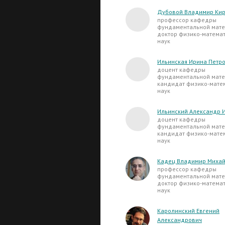
Дубовой Владимир Ки
профессор кафедры
фундаментальной мате
доктор физико-матема
наук
Ильинская Ирина Петр
доцент кафедры
фундаментальной мате
кандидат физико-мате
наук
Ильинский Александр 
доцент кафедры
фундаментальной мате
кандидат физико-мате
наук
Кадец Владимир Миха
профессор кафедры
фундаментальной мате
доктор физико-матема
наук
Каролинский Евгений
Александрович