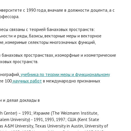
иверситете с 1990 года, вначале в должности доцента, а с
рофессора.
есы связаны с теорией банаховых пространств:
ности и ряды, базисы, векторные меры и векторное
ие, измеримые селекторы многозначных функций,
в банаховых пространствах, изоморфные и изометрические
ховых пространств.
онографий,
учебника по теории меры и функциональному
ее 100
научных работ
в международно признанных
и и делал доклады в
 Center) – 1991; Израиле (The Weizmann Institute,
salem University) - 1991, 1993, 1997; США (Kent State
as A&M University, Texas University in Austin, University of