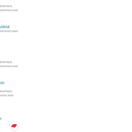
матики,
матических
ьевна
матических
матики,
матических
вич
матики,
тических
Я