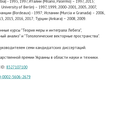
bia) - 1993, 1997, Италии (Milano, Palermo) – 1997, 2013;
University of Berlin) – 1997, 1999, 2000-2001, 2005, 2007,
анции (Bordeaux) - 1997; Испании (Murcia и Granada) – 2006,
13, 2015, 2016, 2017; Турции (Ankara) − 2008, 2009.
нные курсы "Теория меры и интеграла Лебега",
ый анализ" и "Топологические векторные пространства".
руководителем семи кандидатских диссертаций.
арственной премии Украины в области науки и техники.
 ID:
8327107100
0-0002-5606-2679