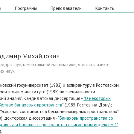
и
Программы
Преподаватели
Контакты
адимир Михайлович
федры фундаментальной математики, доктор физико-
их наук
ковский госуниверситет (1982) и аспирантуру в Ростовском
роительном институте (1985) по специальности
ий анализ". Кандидатская диссертация -
"О некоторых
йствах банаховых пространств"
(1985, Ростов-на-Дону);
 "Условная сходимость в бесконечномерных пространствах"
а), докторская диссертация -
"Банаховы пространства со
гавета и банаховы пространства с численным индексом 1"
).