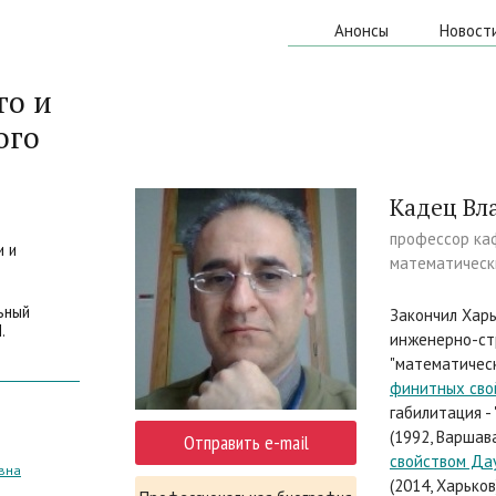
Анонсы
Новост
го и
ого
Кадец Вл
профессор ка
и и
математическ
ьный
Закончил Харь
.
инженерно-ст
"математическ
финитных сво
габилитация -
(1992, Варшав
Отправить e-mail
свойством Дау
вна
(2014, Харьков