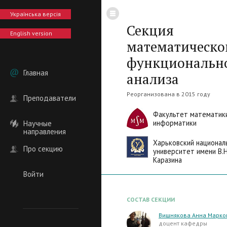
Українська версія
Секция
English version
математическо
функциональн
Главная
анализа
Реорганизована в 2015 году
Преподаватели
Факультет математик
информатики
Научные
направления
Харьковский национал
Про секцию
университет имени В.Н
Каразина
Войти
СОСТАВ СЕКЦИИ
Вишнякова Анна Марко
доцент кафедры