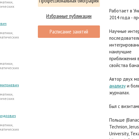
Профессиональная биография
матики,
тических
Работает в Ун
Избранные публикации
2014 года - п
ович
Расписание занятий
Научные интер
матики,
матических
последователь
интегрирован
наилучшие
приближения 
матики,
свойства бана
матических
Автор двух м
Дмитриевич
анализу
и бол
журналах.
матики,
тических
Был с визитам
андрович
Польше (Banach
матики,
Technion, Jeru
матических
University, Tex