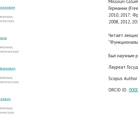
Missouri-Colum
риллович
Германии (Free 
2010, 2017; Фр
матики,
тических
2008, 2012, 20
Читает лекцио
овна
"Функциональн
матики,
матических
Был научным 
Лауреат Госуд
Иванович
матики,
Scopus Author
матических
ORCID ID:
000
йлович
матики,
тических