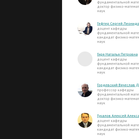
фундаментальной мате
доктор физико-матема
наук
Гефтер Сергей Леонид
доцент кафедры
фундаментальной мате
кандидат физико-мате
наук
Гиря Наталья Петровна
доцент кафедры
фундаментальной мате
кандидат физико-мате
наук
Гордевский Вячеслав 
профессор кафедры
фундаментальной мате
доктор физико-матема
наук
Гукалов Алексей Алекс
доцент кафедры
фундаментальной мате
кандидат физико-мате
наук