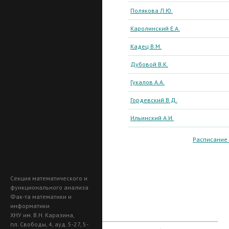
Полякова Л.Ю.
Каролинский Е.А.
Кадец В.М.
Дубовой В.К.
Гукалов А.А.
Гордевский В.Д.
Ильинский А.И.
Расписание
Секция математического и
функционального анализа
Фак-та математики и
информатики
ХНУ им. В.Н. Каразина,
пл. Свободы, 4, ауд. 5-27, 5-