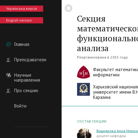
Українська версія
Секция
English version
математическо
функциональн
Главная
анализа
Реорганизована в 2015 году
Преподаватели
Факультет математик
информатики
Научные
направления
Харьковский национал
Про секцию
университет имени В.Н
Каразина
Войти
СОСТАВ СЕКЦИИ
Вишнякова Анна Марко
доцент кафедры