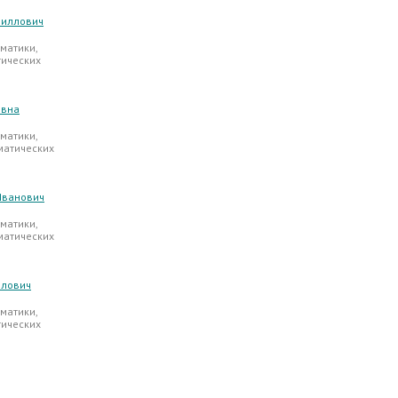
риллович
матики,
тических
овна
матики,
матических
Иванович
матики,
матических
йлович
матики,
тических