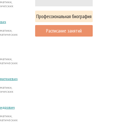
матики,
тических
Профессиональная биография
ович
Расписание занятий
матики,
матических
матики,
матических
Дмитриевич
матики,
тических
андрович
матики,
матических