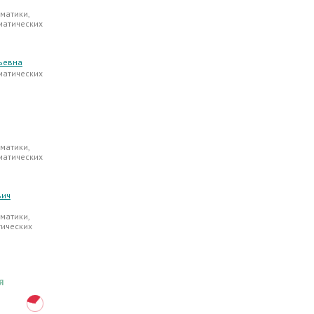
матики,
матических
ьевна
матических
матики,
матических
вич
матики,
тических
Я