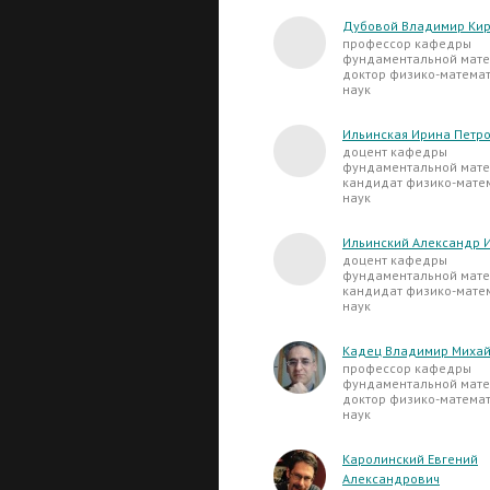
Дубовой Владимир Ки
профессор кафедры
фундаментальной мате
доктор физико-матема
наук
Ильинская Ирина Петр
доцент кафедры
фундаментальной мате
кандидат физико-мате
наук
Ильинский Александр 
доцент кафедры
фундаментальной мате
кандидат физико-мате
наук
Кадец Владимир Миха
профессор кафедры
фундаментальной мате
доктор физико-матема
наук
Каролинский Евгений
Александрович