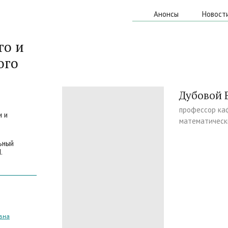
Анонсы
Новост
го и
ого
Дубовой 
профессор ка
и и
математическ
ьный
.
вна