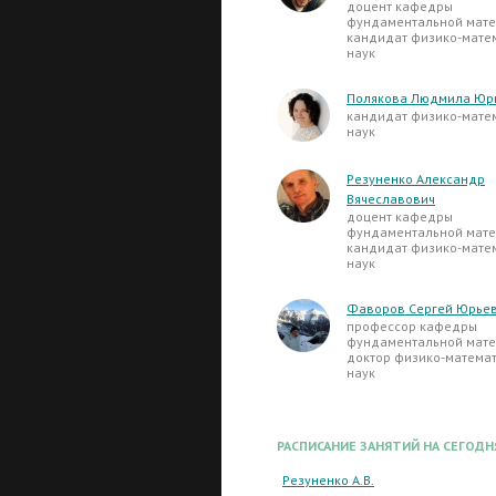
доцент кафедры
фундаментальной мате
кандидат физико-мате
наук
Полякова Людмила Юр
кандидат физико-мате
наук
Резуненко Александр
Вячеславович
доцент кафедры
фундаментальной мате
кандидат физико-мате
наук
Фаворов Сергей Юрье
профессор кафедры
фундаментальной мате
доктор физико-матема
наук
РАСПИСАНИЕ ЗАНЯТИЙ НА СЕГОДН
Резуненко А.В.